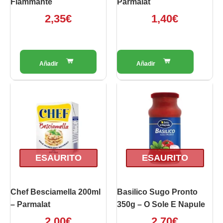
Fiammante
Parmalat
2,35
€
1,40
€
ESAURITO
ESAURITO
Chef Besciamella 200ml
Basilico Sugo Pronto
– Parmalat
350g – O Sole E Napule
2,00
€
2,70
€