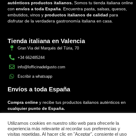
auténticos productos italianos.
Somos tu tienda italiana online
con
envíos a toda España
. Encuentra pasta, salsas, quesos,
embutidos, vinos y
productos italianos de calidad
para
disfrutar de la verdadera gastronomía italiana en casa.
Tienda italiana en Valencia
Gran Via del Marqués del Túria, 70
+34 662485244
info@lofficinadelgusto.com
Escribir a whatsapp
Envíos a toda España
Compra online
y recibe tus productos italianos auténticos en
cualquier punto de España.
Utilizamos cookies en nuestro sitio web para ofrecerle la
Encuéntranos en:
experiencia más relevante al recordar sus preferencias y
Facebook
Instagram
Tiktok
visitas repetidas. Al hacer clic en "Aceptar", consiente el uso