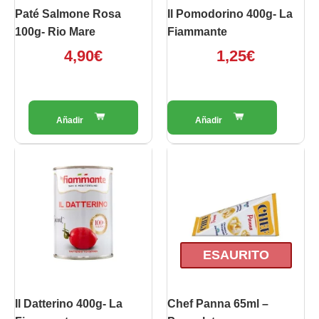
Paté Salmone Rosa
Il Pomodorino 400g- La
100g- Rio Mare
Fiammante
4,90
€
1,25
€
ESAURITO
Il Datterino 400g- La
Chef Panna 65ml –