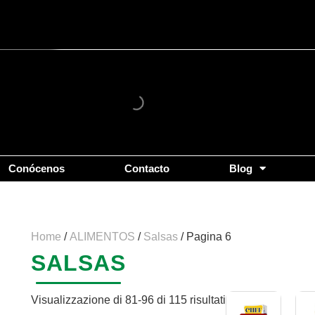
Popolarità
Conócenos
Contacto
Blog
Home
/
ALIMENTOS
/
Salsas
/ Pagina 6
SALSAS
Visualizzazione di 81-96 di 115 risultati