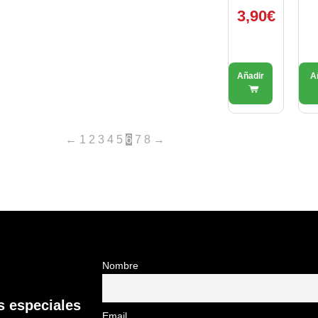
3,90
€
←
1
2
3
4
5
6
7
8
→
Nombre
 especiales
Email