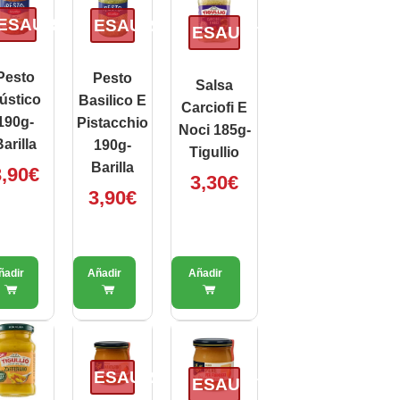
ESAURITO
ESAURITO
ESAURITO
Pesto
Pesto
Salsa
ústico
Basilico E
Carciofi E
190g-
Pistacchio
Noci 185g-
arilla
190g-
Tigullio
Barilla
,90
€
3,30
€
3,90
€
ESAURITO
ESAURITO