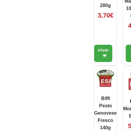
Ma
280g
10
3,70
€
4
ESAURITO
Biffi
Pesto
Mon
Genovese
B
Fresco
5
140g