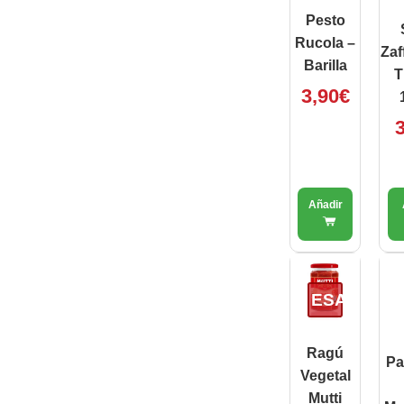
Pesto
Rucola –
Zaf
Barilla
T
3,90
€
3
ESAURITO
Ragú
Pa
Vegetal
Mutti