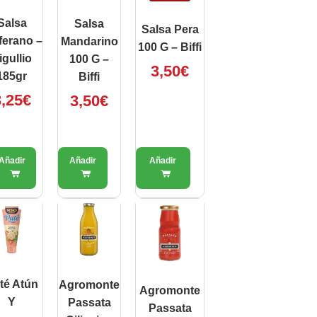
Salsa
Salsa
Salsa Pera
ferano –
Mandarino
100 G – Biffi
igullio
100 G –
3,50
€
185gr
Biffi
,25
€
3,50
€
té Atún
Agromonte
Agromonte
Y
Passata
Passata