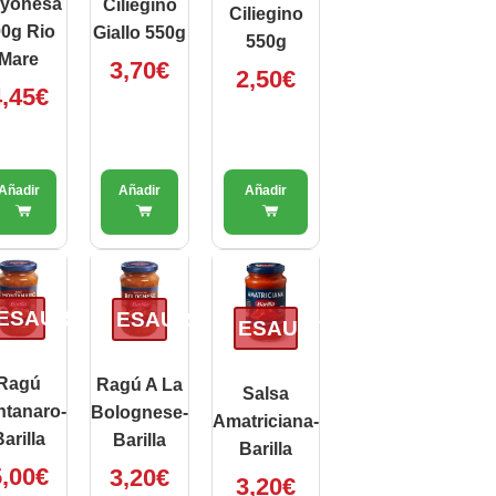
yonesa
Ciliegino
Ciliegino
0g Rio
Giallo 550g
550g
Mare
3,70
€
2,50
€
,45
€
ESAURITO
ESAURITO
ESAURITO
Ragú
Ragú A La
Salsa
tanaro-
Bolognese-
Amatriciana-
arilla
Barilla
Barilla
,00
€
3,20
€
3,20
€