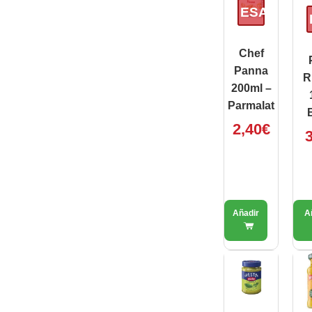
ESAURITO
Chef
Panna
R
200ml –
Parmalat
B
2,40
€
3