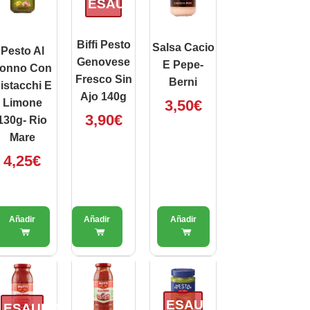
ESAURITO
Biffi Pesto
Salsa Cacio
Pesto Al
Genovese
E Pepe-
onno Con
Fresco Sin
Berni
istacchi E
Ajo 140g
Limone
3,50
€
3,90
€
130g- Rio
Mare
4,25
€
ESAURITO
ESAURITO