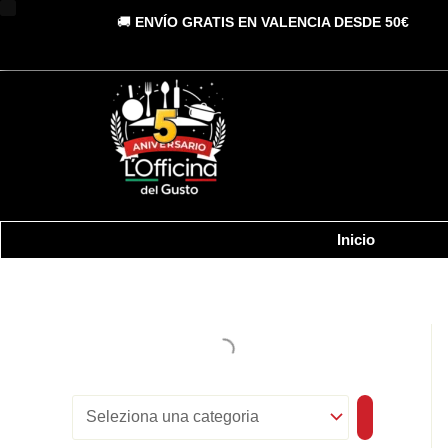
S
Vai
C
D
🚚
ENVÍO GRATIS EN VALENCIA DESDE 50€
e
al
l
a
i
contenuto
e
t
s
z
i
e
p
o
n
g
o
a
o
n
u
n
r
i
a
c
i
b
Inicio
a
a
i
t
e
l
g
o
i
r
t
i
a
à