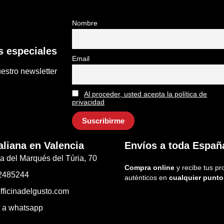
Nombre
 especiales
Email
estro newsletter
Al proceder, usted acepta la política de
privacidad
aliana en Valencia
Envíos a toda Españ
a del Marqués del Túria, 70
Compra online
y recibe tus pr
2485244
auténticos en
cualquier punto
fficinadelgusto.com
r a whatsapp