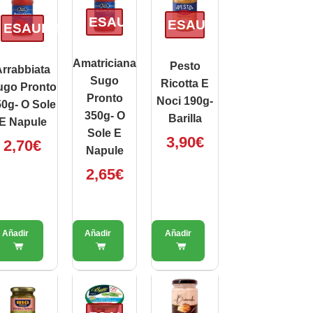
ESAURITO
ESAURITO
ESAURITO
Amatriciana
Pesto
rrabbiata
Sugo
Ricotta E
ugo Pronto
Pronto
Noci 190g-
0g- O Sole
350g- O
Barilla
E Napule
Sole E
3,90
€
2,70
€
Napule
2,65
€