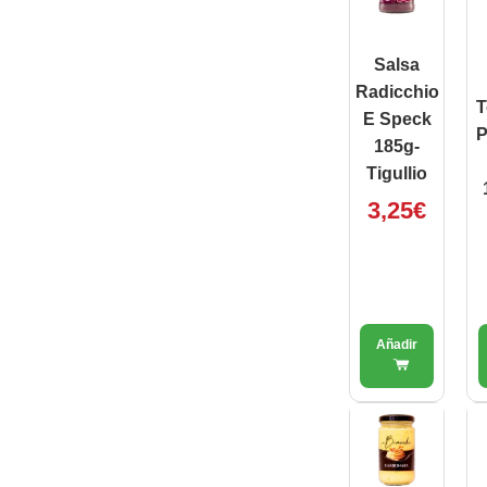
Salsa
Radicchio
T
E Speck
P
185g-
Tigullio
3,25
€