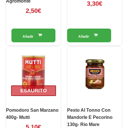
Agromonte
3,30
€
2,50
€
ESAURITO
Pomodoro San Marzano
Pesto Al Tonno Con
400g- Mutti
Mandorle E Pecorino
130g- Rio Mare
5,10
€