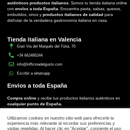
auténticos productos italianos.
Somos tu tienda italiana online
con
envíos a toda España
. Encuentra pasta, salsas, quesos,
embutidos, vinos y
productos italianos de calidad
para
disfrutar de la verdadera gastronomía italiana en casa.
Tienda italiana en Valencia
Gran Via del Marqués del Túria, 70
+34 662485244
info@lofficinadelgusto.com
Escribir a whatsapp
Envíos a toda España
Compra online
y recibe tus productos italianos auténticos en
cualquier punto de España.
Utilizamos cookies en nuestro sitio web para ofrecerle la
Encuéntranos en:
experiencia más relevante al recordar sus preferencias y
Facebook
Instagram
Tiktok
visitas repetidas. Al hacer clic en "Aceptar", consiente el uso