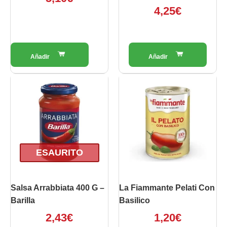
4,25
€
ESAURITO
Salsa Arrabbiata 400 G –
La Fiammante Pelati Con
Barilla
Basilico
2,43
€
1,20
€