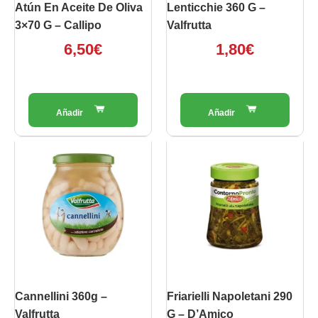
Atún En Aceite De Oliva
Lenticchie 360 G –
3×70 G – Callipo
Valfrutta
6,50
€
1,80
€
Cannellini 360g –
Friarielli Napoletani 290
Valfrutta
G – D’Amico