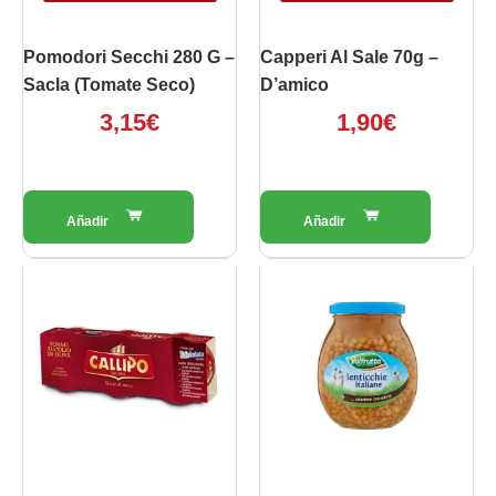
Pomodori Secchi 280 G –
Capperi Al Sale 70g –
Sacla (Tomate Seco)
D’amico
3,15
€
1,90
€