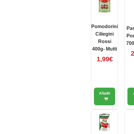
Pomodorini
Pas
Ciliegini
Po
Rossi
700
400g- Mutti
2
1,99
€