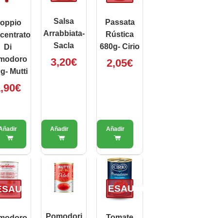
Salsa
Passata
oppio
Arrabbiata-
Rústica
centrato
Sacla
680g- Cirio
Di
modoro
3,20
€
2,05
€
g- Mutti
,90
€
ESAURITO
ESAURITO
Pomodori
Tomate
modoro