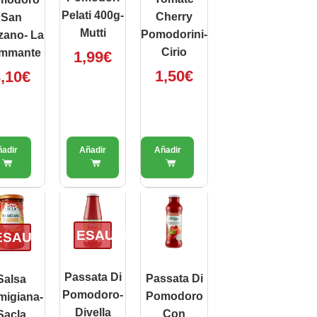
Pelati 400g-
Cherry
San
Mutti
Pomodorini-
zano- La
Cirio
ammante
1,99
€
1,50
€
,10
€
ESAURITO
ESAURITO
Passata Di
Passata Di
Salsa
Pomodoro-
Pomodoro
migiana-
Divella
Con
Sacla