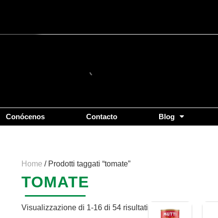
Popolarità
Conócenos
Contacto
Blog
Home
/ Prodotti taggati “tomate”
TOMATE
Visualizzazione di 1-16 di 54 risultati