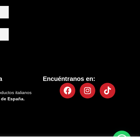
a
Encuéntranos en:
Facebook
Instagram
Tiktok
oductos italianos
 de España.