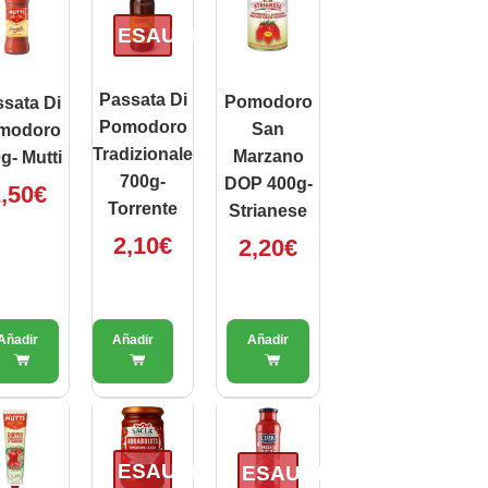
ESAURITO
Passata Di
Pomodoro
sata Di
Pomodoro
San
modoro
Tradizionale
Marzano
g- Mutti
700g-
DOP 400g-
,50
€
Torrente
Strianese
2,10
€
2,20
€
ESAURITO
ESAURITO