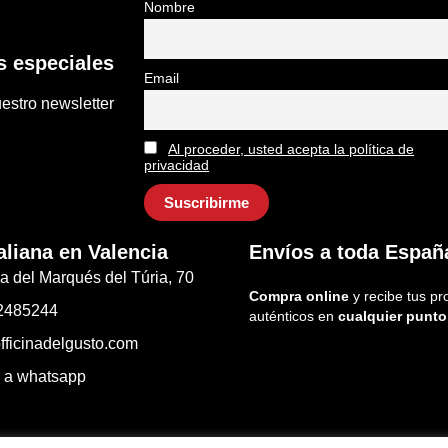
Nombre
 especiales
Email
estro newsletter
Al proceder, usted acepta la política de
privacidad
aliana en Valencia
Envíos a toda Españ
a del Marqués del Túria, 70
Compra online
y recibe tus pr
2485244
auténticos en
cualquier punto
fficinadelgusto.com
r a whatsapp