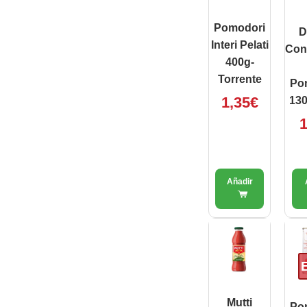
Pomodori
D
Interi Pelati
Con
400g-
Torrente
Po
1,35
€
130
1
Mutti
Po