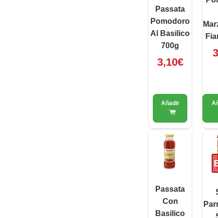
Passata
Pomodoro
Mar
Al Basilico
Fi
700g
3
3,10
€
Passata
Con
Par
Basilico