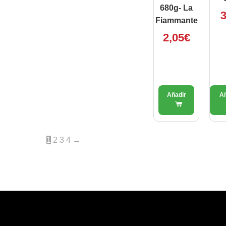
680g- La
3
Fiammante
2,05
€
1
2
3
4
→