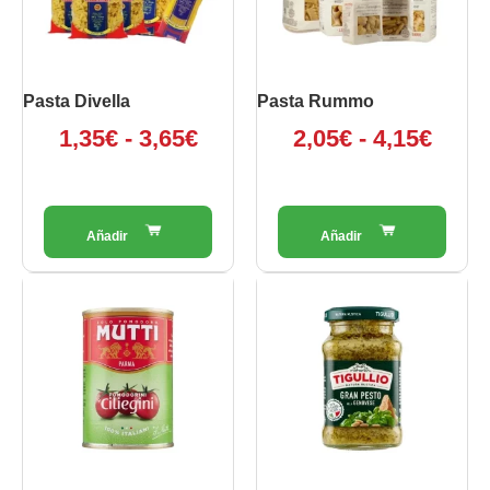
opzioni
a
opzioni
a
possono
possono
3,65€
4,15€
essere
essere
scelte
scelte
Pasta Divella
Pasta Rummo
nella
nella
1,35
€
-
3,65
€
2,05
€
-
4,15
€
pagina
pagina
del
del
prodotto
prodotto