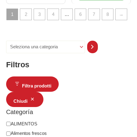
1
2
3
4
…
6
7
8
→
Filtros
Filtra prodotti
Chiudi
Categoría
ALIMENTOS
Alimentos frescos