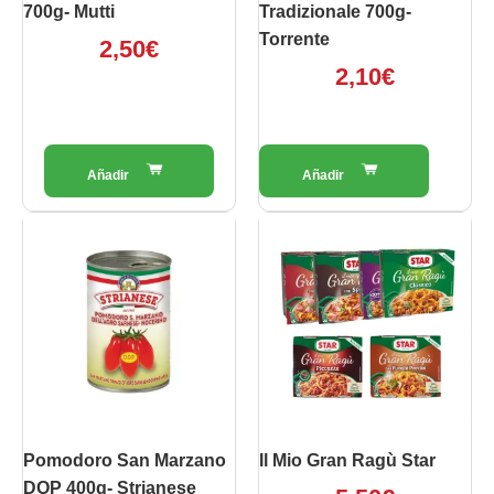
700g- Mutti
Tradizionale 700g-
Torrente
2,50
€
2,10
€
Questo
prodotto
ha
più
varianti.
Le
opzioni
possono
essere
scelte
Pomodoro San Marzano
Il Mio Gran Ragù Star
nella
DOP 400g- Strianese