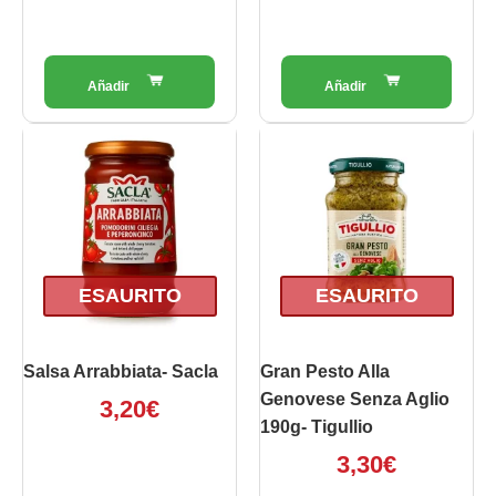
prodotto
ESAURITO
ESAURITO
Salsa Arrabbiata- Sacla
Gran Pesto Alla
Genovese Senza Aglio
3,20
€
190g- Tigullio
3,30
€