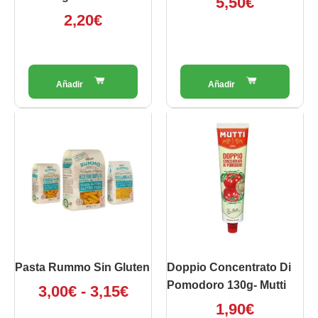
5,50
€
pagina
2,20
€
del
prodotto
Fascia
Questo
prodotto
di
ha
prezzo:
più
da
varianti.
3,00€
Le
opzioni
a
possono
3,15€
essere
scelte
Pasta Rummo Sin Gluten
Doppio Concentrato Di
nella
Pomodoro 130g- Mutti
3,00
€
-
3,15
€
pagina
1,90
€
del